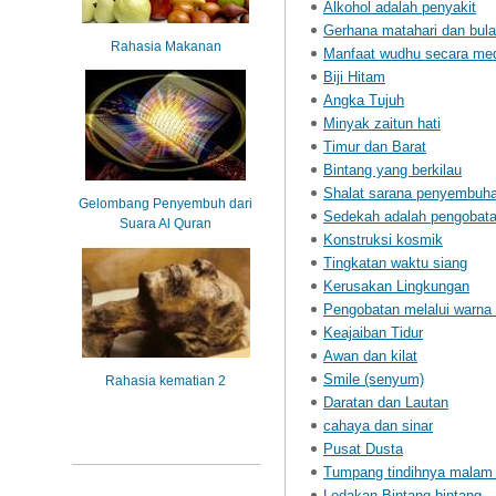
Alkohol adalah penyakit
Gerhana matahari dan bul
Rahasia Makanan
Manfaat wudhu secara me
Biji Hitam
Angka Tujuh
Minyak zaitun hati
Timur dan Barat
Bintang yang berkilau
Shalat sarana penyembuha
Gelombang Penyembuh dari
Sedekah adalah pengobat
Suara Al Quran
Konstruksi kosmik
Tingkatan waktu siang
Kerusakan Lingkungan
Pengobatan melalui warna 
Keajaiban Tidur
Awan dan kilat
Smile (senyum)
Rahasia kematian 2
Daratan dan Lautan
cahaya dan sinar
Pusat Dusta
Tumpang tindihnya malam 
Ledakan Bintang-bintang