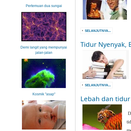
Pertemuan dua sungai
SELANJUTNYA...
Tidur Nyenyak,
Demi langit yang mempunyai
jalan-jalan
SELANJUTNYA...
Kosmik "asap"
Lebah dan tidur
D
ti
me