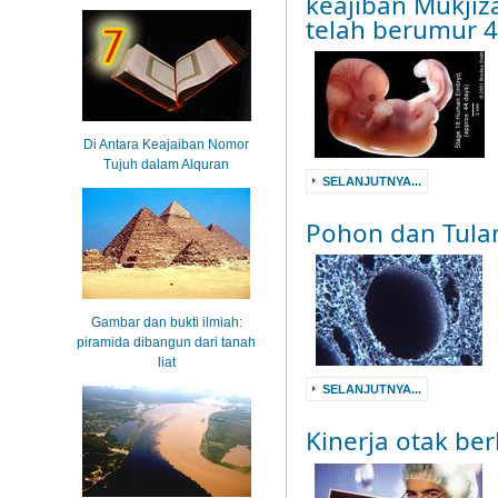
keajiban Mukjiz
telah berumur 
Di Antara Keajaiban Nomor
Tujuh dalam Alquran
SELANJUTNYA...
Pohon dan Tula
Gambar dan bukti ilmiah:
piramida dibangun dari tanah
liat
SELANJUTNYA...
Kinerja otak be