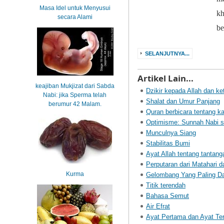
Masa Idel untuk Menyusui
kh
secara Alami
b
SELANJUTNYA...
Artikel Lain...
keajiban Mukjizat dari Sabda
Dzikir kepada Allah dan ke
Nabi: jika Sperma telah
Shalat dan Umur Panjang
berumur 42 Malam.
Quran berbicara tentang k
Optimisme: Sunnah Nabi s
Munculnya Siang
Stabilitas Bumi
Ayat Allah tentang tantan
Perputaran dari Matahari d
Kurma
Gelombang Yang Paling D
Titik terendah
Bahasa Semut
Air Efrat
Ayat Pertama dan Ayat Ter