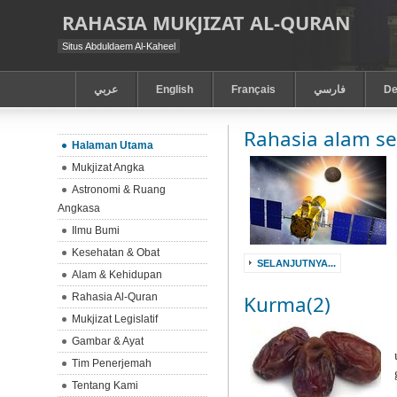
RAHASIA MUKJIZAT AL-QURAN
Situs Abduldaem Al-Kaheel
عربي
English
Français
فارسي
De
Rahasia alam s
Halaman Utama
Mukjizat Angka
Astronomi & Ruang
Angkasa
Ilmu Bumi
Kesehatan & Obat
SELANJUTNYA...
Alam & Kehidupan
Rahasia Al-Quran
Kurma(2)
Mukjizat Legislatif
Gambar & Ayat
Tim Penerjemah
Tentang Kami