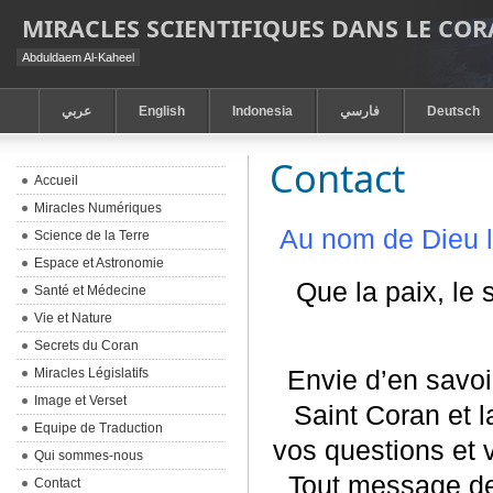
MIRACLES SCIENTIFIQUES DANS LE CO
Abduldaem Al-Kaheel
عربي
English
Indonesia
فارسي
Deutsch
Contact
Accueil
Miracles Numériques
Au nom de Dieu le
Science de la Terre
Espace et Astronomie
Que la paix, le 
Santé et Médecine
Vie et Nature
Secrets du Coran
Envie d’en savoir
Miracles Législatifs
Image et Verset
Saint Coran et 
Equipe de Traduction
vos questions et v
Qui sommes-nous
Tout message de 
Contact