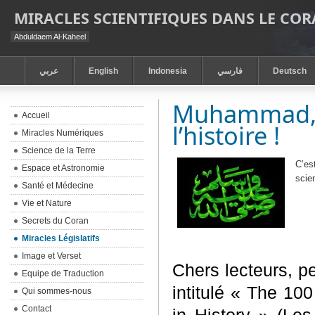
MIRACLES SCIENTIFIQUES DANS LE CO
Abduldaem Al-Kaheel
عربي
English
Indonesia
فارسي
Deutsch
Muhammad, l
Accueil
l’histoire !
Miracles Numériques
Science de la Terre
C’es
Espace et Astronomie
scie
Santé et Médecine
Vie et Nature
Secrets du Coran
Miracles Législatifs
Image et Verset
Chers lecteurs, p
Equipe de Traduction
intitulé « The 10
Qui sommes-nous
Contact