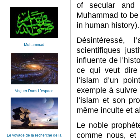
of secular and r
Muhammad to be co
in human history).
Désintéressé, 
Muhammad
scientifiques jus
influente de l’hist
ce qui veut dir
l’islam d’un poin
exemple à suivre 
Voguer Dans L’espace
l’islam et son pr
même inculte et ab
Le noble prophète
comme nous, et s
Le voyage de la recherche de la