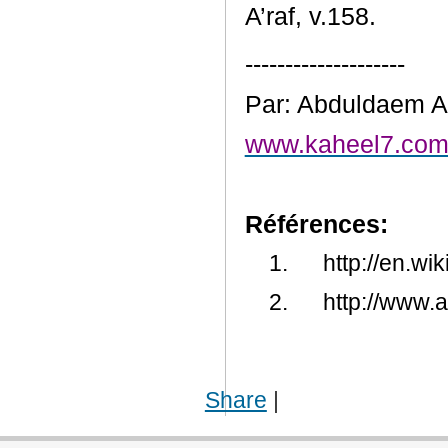
A’raf, v.158.
--------------------
Par: Abduldaem A
www.kaheel7.com/
Références:
1.
http://en.wi
2.
http://www.
Share
|