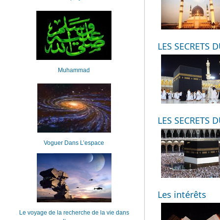
LES SECRETS D
Muhammad
LES SECRETS D
Voguer Dans L’espace
Les intérêts
Le voyage de la recherche de la vie dans