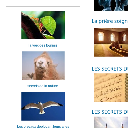
La prière soig
la voix des fourmis
LES SECRETS D
secrets de la nature
LES SECRETS D
Les oiseaux déployant leurs ailes