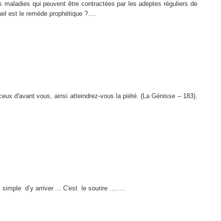
s maladies qui peuvent être contractées par les adeptes réguliers de
quel est le remède prophétique ?….
ceux d'avant vous, ainsi atteindrez-vous la piété. (La Génisse – 183).
s simple
d’y arriver ... C'est
le sourire ....….