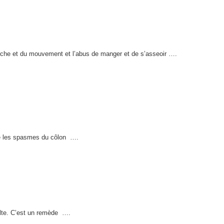
marche et du mouvement et l’abus de manger et de s’asseoir ….
ue les spasmes du côlon
….
ulte. C’est un remède
….