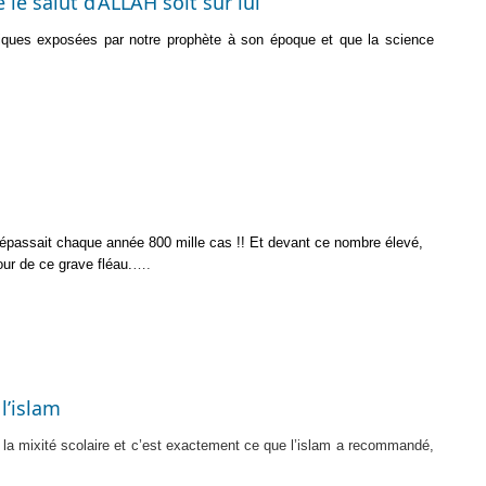
le salut d’ALLAH soit sur lui
ifiques exposées par notre prophète à son époque et que la science
épassait chaque année 800 mille cas !! Et devant ce nombre élevé,
our de ce grave fléau.
….
l’islam
 la mixité scolaire et c’est exactement ce que l’islam a recommandé,