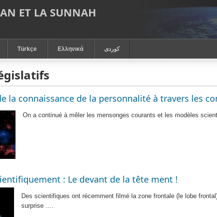
RAN ET LA SUNNAH
Türkçe
Ελληνικά
كوردى
gislatifs
 la connaissance de la personnalité à travers les ‎co
On a continué à mêler les mensonges courants et les modèles scient
ientifiquement : Le devant de la tête ment !
Des scientifiques ont récemment filmé la zone frontale (le lobe frontal)
surprise ….