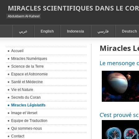
MIRACLES SCIENTIFIQUES DANS LE CO
Abduldaem Al-Kaheel
عربي
English
Indonesia
فارسي
Deutsch
Miracles Lé
Accueil
Miracles Numériques
Le mensonge de
Science de la Terre
Espace et Astronomie
Santé et Médecine
Vie et Nature
Secrets du Coran
Miracles Législatifs
Image et Verset
C’est prouvé sc
Equipe de Traduction
Qui sommes-nous
Contact