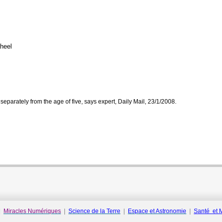
heel
separately from the age of five, says expert, Daily Mail, 23/1/2008.
|
Miracles Numériques
|
Science de la Terre
|
Espace et Astronomie
|
Santé
et 