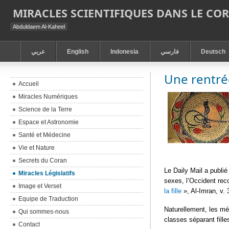
MIRACLES SCIENTIFIQUES DANS LE CO
Abduldaem Al-Kaheel
عربي
English
Indonesia
فارسي
Deutsch
Une rentrée
Accueil
Miracles Numériques
Science de la Terre
Espace et Astronomie
Santé et Médecine
Vie et Nature
Secrets du Coran
Le Daily Mail a publié
Miracles Législatifs
sexes, l’Occident reco
Image et Verset
la fille
», Al-Imran, v. 
Equipe de Traduction
Naturellement, les mé
Qui sommes-nous
classes séparant fill
Contact