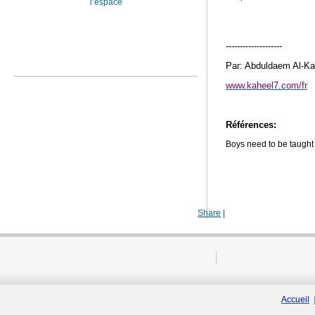
l’espace
--------------------
Par: Abduldaem Al-Ka
www.kaheel7.com/fr
Références:
Boys need to be taught 
Share
|
Accueil