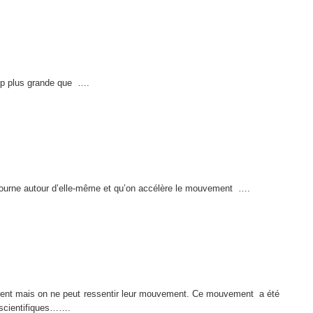
up plus grande que
….
e tourne autour d’elle-même et qu’on accélère le mouvement
….
gent mais on ne peut ressentir leur mouvement. Ce mouvement
a été
s scientifiques…….