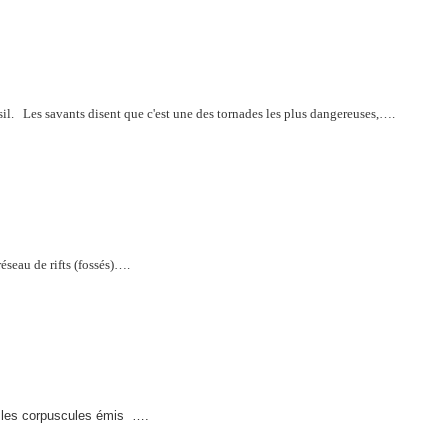
il.
Les savants disent que c'est une des tornades les plus dangereuses,….
réseau de rifts (fossés)….
e les corpuscules émis
….