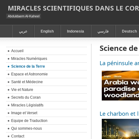
MIRACLES SCIENTIFIQUES DANS LE CO
Abduldaem Al-Kaheel
عربي
English
Indonesia
فارسي
Deutsch
Science de 
Accueil
Miracles Numériques
La péninsule a
Science de la Terre
Espace et Astronomie
Santé et Médecine
Vie et Nature
Secrets du Coran
Miracles Législatifs
Le charbon et l
Image et Verset
Equipe de Traduction
Qui sommes-nous
Contact