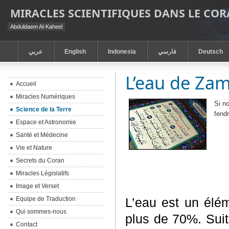
MIRACLES SCIENTIFIQUES DANS LE CO
Abduldaem Al-Kaheel
عربي
English
Indonesia
فارسي
Deutsch
L’eau de Za
Accueil
Miracles Numériques
Si n
Science de la Terre
fendr
Espace et Astronomie
Santé et Médecine
Vie et Nature
Secrets du Coran
Miracles Législatifs
Image et Verset
Equipe de Traduction
L’eau est un élém
Qui sommes-nous
plus de 70%. Suit
Contact