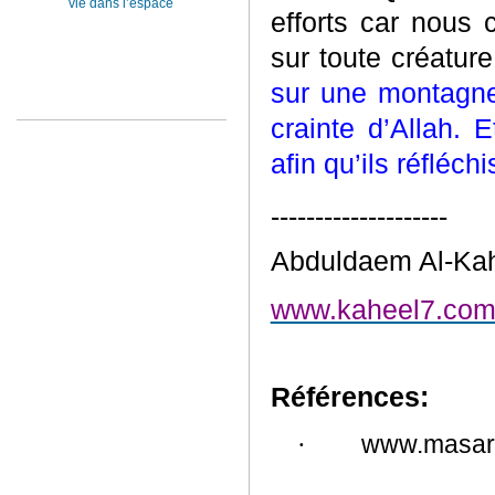
vie dans l’espace
efforts car nous 
sur toute créature
sur une montagne,
crainte d’Allah.
afin qu’ils réfléch
--------------------
Abduldaem Al-Ka
www.kaheel7.com/
Références:
www.masar
·