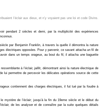
buaient l’éclair aux dieux, et n’y voyaient pas une loi et code Divins.
oir pendant 2 siècles et demi, par la multiplicité des expériences
 inconnus.
ècle par Benjamin Franklin, à travers la quelle il démontra la nature
arges électriques opposées. Pour y parvenir, ce savant attacha un fil de
avoir dans un temps orageux, au bout du fil, il attacha une baguette
essemblante à l’éclair, jaillit, démontrant ainsi la nature électrique de
e lui permettre de percevoir les délicates opérations source de cette
eux contiennent des charges électriques, il fut tué par la foudre à
le mystère de l’éclair; jusqu’à la fin du 19eme siècle et le début du
clair, de les analyser et de connaître par la suite quelques détails