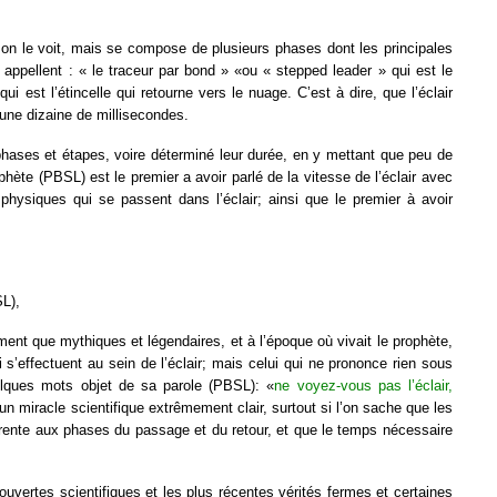
 on le voit, mais se compose de plusieurs phases dont les principales
 appellent : « le traceur par bond » «ou « stepped leader » qui est le
i est l’étincelle qui retourne vers le nuage. C’est à dire, que l’éclair
une dizaine de millisecondes.
hases et étapes, voire déterminé leur durée, en y mettant que peu de
hète (PBSL) est le premier a avoir parlé de la vitesse de l’éclair avec
 physiques qui se passent dans l’éclair; ainsi que le premier à avoir
SL),
ement que mythiques et légendaires, et à l’époque où vivait le prophète,
s’effectuent au sein de l’éclair; mais celui qui ne prononce rien sous
uelques mots objet de sa parole (PBSL): «
ne voyez-vous pas l’éclair,
miracle scientifique extrêmement clair, surtout si l’on sache que les
rente aux phases du passage et du retour, et que le temps nécessaire
vertes scientifiques et les plus récentes vérités fermes et certaines