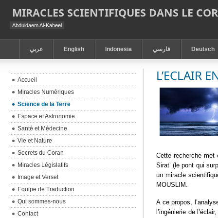
MIRACLES SCIENTIFIQUES DANS LE CO
Abduldaem Al-Kaheel
عربي
English
Indonesia
فارسي
Deutsch
L’ECLAIR 
Accueil
Miracles Numériques
Science de la Terre
Espace et Astronomie
Santé et Médecine
Vie et Nature
Secrets du Coran
Cette recherche met e
Miracles Législatifs
Sirat’ (le pont qui su
un miracle scientifiq
Image et Verset
MOUSLIM.
Equipe de Traduction
Qui sommes-nous
A ce propos, l’analys
l’ingénierie de l’écla
Contact