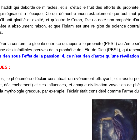
hadith qui déborde de miracles, et si c’était le fruit des efforts du proph
ui régnaient à l’époque, Ce qui démontre incontestablement que tout mot pr
qu’Il soit glorifié et exalté, et qu’outre le Coran, Dieu a doté son prophète d
ète a absolument raison, et que l’Islam est une religion de science contra
s.
érer la conformité globale entre ce qu’apporte le prophète (PBSL) au 7eme siè
une des infaillibles preuves de la prophétie de l’Elu de Dieu (PBSL), qui repend
 rien sous l'effet de la passion; 4. ce n'est rien d'autre qu'une révélation
UES :
es, le phénomène d’éclair constituait un événement effrayant, et irrésolu pou
e, déclenchement) et ses influences, et chaque civilisation voyait en ce p
s la mythologie grecque, par exemple, l’éclair était considéré comme l’ar