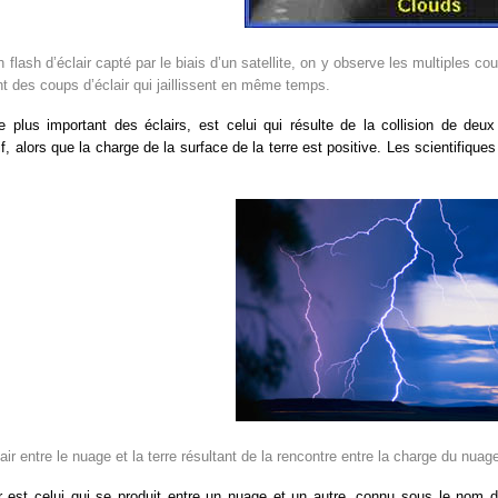
 flash d’éclair capté par le biais d’un satellite, on y observe les multiples c
t des coups d’éclair qui jaillissent en même temps.
le plus important des éclairs, est celui qui résulte de la collision de de
f, alors que la charge de la surface de la terre est positive. Les scientifique
air entre le nuage et la terre résultant de la rencontre entre la charge du nuage
r est celui qui se produit entre un nuage et un autre, connu sous le nom d