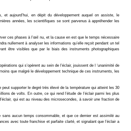
, et aujourd’hui, en dépit du développement auquel on assiste, le
ières années, les scientifiques se sont parvenus à appréhender les
erver ces phases à l’œil nu, et la cause en est que le temps nécessaire
ra nullement à analyser les informations qu’elle reçoit pendant un tel
t être visibles que par le biais des instruments photographiques
érations qui s’opèrent au sein de l’éclair, jouissent de l ‘unanimité de
s moins que malgré le développement technique de ces instruments, les
e peut supporter le degré très élevé de la température qui atteint les 30
illions de volts. En outre, ce qui rend l’étude de l’éclair parmi les plus
d’éclair, qui est au niveau des microsecondes, à savoir une fraction de
nce sans aucun temps consommable, et que ce dernier est assimilé au
es avec toute franchise et parfaite clarté, et signalant que l’éclair a