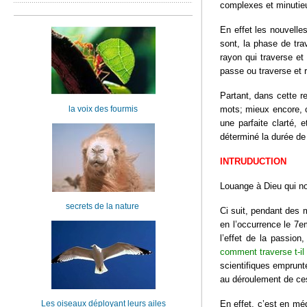
complexes et minutieus
En effet les nouvelle
sont, la phase de tra
rayon qui traverse et 
passe ou traverse et 
Partant, dans cette r
la voix des fourmis
mots; mieux encore, c
une parfaite clarté, 
déterminé la durée de 
INTRUDUCTION
Louange à Dieu qui no
secrets de la nature
Ci suit, pendant des m
en l’occurrence le 7e
l’effet de la passio
comment traverse t-il 
scientifiques emprun
au déroulement de ces
Les oiseaux déployant leurs ailes
En effet, c’est en mé