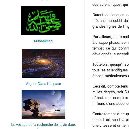
des scientifiques, qu
Durant de longues gé
mécanisme subtil du 
grandes lignes de l’ing
Par ailleurs, cette r
Muhammad
à chaque phase, se me
temps; ce qui confi
développés, suscepti
Toutefois, quoiqu’il s
tous les scientifique
étapes méticuleuses de
Voguer Dans L’espace
Ceci dit, compte tenu 
milles degrés, soit 5 
délicates et complexe
millions d’une second
Contrairement à ce q
coup d’œil, vient la p
Le voyage de la recherche de la vie dans
une vitesse et un tem