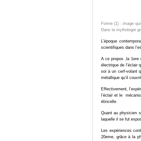
Forme (1) : image qui 
Dans la mythologie gr
L’époque contemporai
scientifiques dans l’
A ce propos ,la 1ere 
électrique de l’éclair
soi à un cerf-volant 
métallique qu’il couvri
Effectivement, l’expér
l’éclair et le mécani
étincelle.
Quant au physicien s
laquelle il se fut exp
Les expériences conti
20eme, grâce à la pho