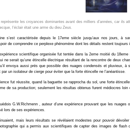
représente les croyances dominantes avant des milliers d’années, car ils attri
ecque, l’éclair était une arme du dieu Zeus.
ne s’est caractérisée depuis le 17eme siècle jusqu’aux nos jours, à sav
espoir de comprendre ce perplexe phénomène dont les détails restent toujours
expérience scientifique organisée fut tentée dans la 2eme moitié du 18eme si
 qui ne serait qu’une étincelle électrique résultant de la rencontre de deux ch
qu’il envoya aussi prés que possible des nuages condensés et pluvieux, à s
t par un isolateur de cierge pour éviter que la forte étincelle ne l’anéantisse.
ience fut réussite, quand la baguette se rapprocha du sol, une forte étincelle r
sme de sa production; seulement les résultas obtenus furent médiocres loin d
uédois G.W.Richmenn , auteur d’une expérience prouvant que les nuages orag
osé lors de ses expériences.
nuaient, mais leurs résultats se révélaient modestes pour pouvoir dévoiler 
tographie qui a permis aux scientifiques de capter des images de flash d’é