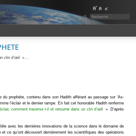
PHETE
n clin d’œil
»….
iée du prophète, contenu dans son Hadith afférant au passage sur ‘As-
comme l’éclair et le dernier rampe. En fait cet honorable Hadith renferme
clair, comment traverse t-il et retourne dans un clin d’œi
l » .D’après
allèle avec les dernières innovations de la science dans le domaine de
que et ce qu’ont découvert dernièrement les scientifiques des opérations