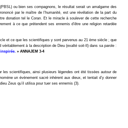
ète (PBSL) ou bien ses compagnons, le résultat serait un amalgame des
ononcé par le maître de l’humanité, est une révélation de la part du
’autre donation tel le Coran. Et le miracle à soulever de cette recherche
irement à ce que prétendent ses ennemis d’être une religion retardée
cle et ce que les scientifiques y sont parvenus au 21 ème siècle ; que
 véritablement à la description de Dieu (exalté soit-Il) dans sa parole :
 inspirée.
» ANNAJEM 3-4
r les scientifiques, ainsi plusieurs légendes ont été tissées autour de
hénomène un événement sacré inhérent aux dieux, et tentait d’y donner
me du dieu Zeus qu’il utilisa pour tuer ses ennemis (3).