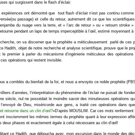
es qui surgissent dans le flash d’éclair.
s expériences ont démontré que tout flash d’éclair n’est pas continu comme
versée(ou passage) et celle du retour, autrement dit ce que les scientifiques
enjambe du nuage vers la terre, et « l’arc de retour » ou « retourn stroke » qu
retourne pendant un laps de temps imperceptible à l’œil, estimé moyennant à 
echerche, on va discerner que le prophète a méticuleusement parlé de ces p
e Hadith, objet de notre recherche et analyse scientifique, prouve que le prop
et le premier à parler du mécanisme d’ingénierie méticuleux des opérations
ces opérations qui restent invisible.
us a comblés du bienfait de la foi, et nous a envoyés ce noble prophète (PB
illiers d’années, l’interprétation du phénomène de l’éclair ne puisait de fond
me siècle, nul ne possédait le moindre savoir des minutieuses opérations qui 
n, l’envoyé de Dieu, miséricorde aux gens, a traité ces opérations dans q
et retourne dans un clin d’œil?
»D’après MOUSLIM. Car ces mots renferment un 
tent insciemment les mêmes termes du prophète quant à leur expression affé
 deux phases et exactement égale à celui nécessaire au clin d’œil!
ditant ce Hadith, que déboucha avec, mon excursion dans le monde des décou