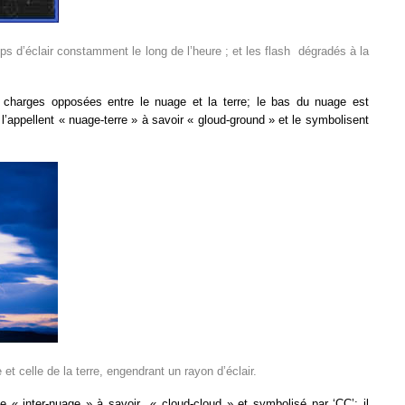
oups d’éclair constamment le long de l’heure ; et les flash dégradés à la
ux charges opposées entre le nuage et la terre; le bas du nuage est
s l’appellent « nuage-terre » à savoir « gloud-ground » et le symbolisent
 et celle de la terre, engendrant un rayon d’éclair.
e « inter-nuage » à savoir « cloud-cloud » et symbolisé par ‘CC’; il