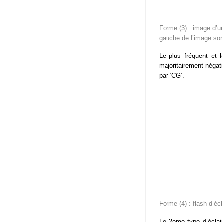
Forme (3) : image d’un
gauche de l’image son
Le plus fréquent et 
majoritairement négati
par ‘CG’.
Forme (4) : flash d’écl
Le 2eme type d’éclai