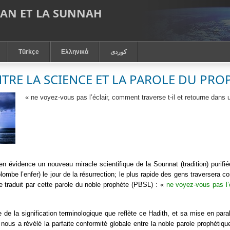
RAN ET LA SUNNAH
Türkçe
Ελληνικά
كوردى
ENTRE LA SCIENCE ET LA PAROLE DU PRO
« ne voyez-vous pas l’éclair, comment traverse t-il et retourne dans u
n évidence un nouveau miracle scientifique de la Sounnat (tradition) purif
rplombe l’enfer) le jour de la résurrection; le plus rapide des gens traversera 
ue traduit par cette parole du noble prophète (PBSL) : «
ne voyez-vous pas l’é
e de la signification terminologique que reflète ce Hadith, et sa mise en par
ir, nous a révélé la parfaite conformité globale entre la noble parole prophéti