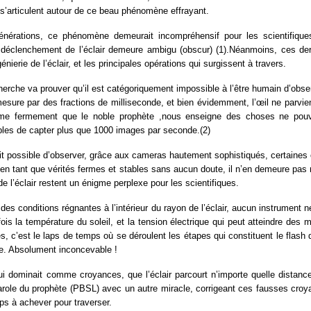
i s’articulent autour de ce beau phénomène effrayant.
nérations, ce phénomène demeurait incompréhensif pour les scientifiques
déclenchement de l’éclair demeure ambigu (obscur) (1).Néanmoins, ces dern
énierie de l’éclair, et les principales opérations qui surgissent à travers.
echerche va prouver qu’il est catégoriquement impossible à l’être humain d’obs
sure par des fractions de milliseconde, et bien évidemment, l’œil ne parviend
rme fermement que le noble prophète ,nous enseigne des choses ne pouvan
bles de capter plus que 1000 images par seconde.(2)
oit possible d’observer, grâce aux cameras hautement sophistiqués, certaines op
s en tant que vérités fermes et stables sans aucun doute, il n’en demeure pa
 l’éclair restent un énigme perplexe pour les scientifiques.
des conditions régnantes à l’intérieur du rayon de l’éclair, aucun instrument n
fois la température du soleil, et la tension électrique qui peut atteindre des m
s, c’est le laps de temps où se déroulent les étapes qui constituent le flash 
e. Absolument inconcevable !
ui dominait comme croyances, que l’éclair parcourt n’importe quelle dista
arole du prophète (PBSL) avec un autre miracle, corrigeant ces fausses croyanc
ps à achever pour traverser.