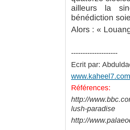
ailleurs la s
bénédiction soien
Alors : « Louan
--------------------
Ecrit par: Abduld
www.kaheel7.com/
Références:
http://www.bbc.co
lush-paradise
http://www.palae