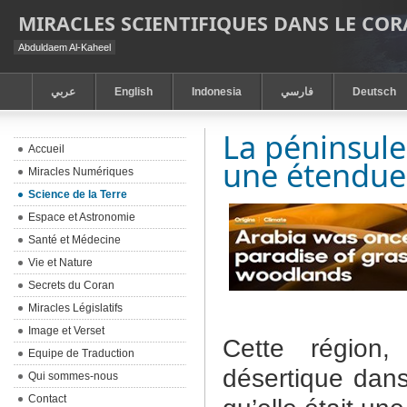
MIRACLES SCIENTIFIQUES DANS LE CO
Abduldaem Al-Kaheel
عربي
English
Indonesia
فارسي
Deutsch
La péninsule
Accueil
une étendue
Miracles Numériques
Science de la Terre
Espace et Astronomie
Santé et Médecine
Vie et Nature
Secrets du Coran
Miracles Législatifs
Image et Verset
Cette région
Equipe de Traduction
désertique dan
Qui sommes-nous
Contact