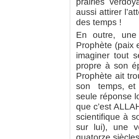
prairies verdoy
aussi attirer l’
des temps !
En outre, une
Prophète (paix et
imaginer tout 
propre à son ép
Prophète ait tro
son
temps, et c
seule réponse l
que c’est ALLAH 
scientifique à 
sur lui), une v
quatorze siècles