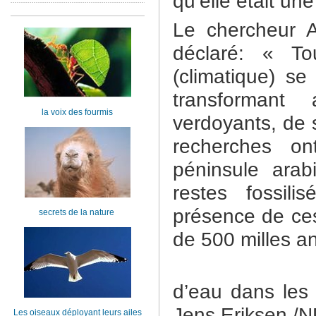
qu’elle était un
Le chercheur A
déclaré: « T
(climatique) se
transformant
la voix des fourmis
verdoyants, de 
recherches on
péninsule arab
restes fossili
présence de ces
secrets de la nature
de 500 milles a
d’eau dans le
Jens Eriksen /N
Les oiseaux déployant leurs ailes