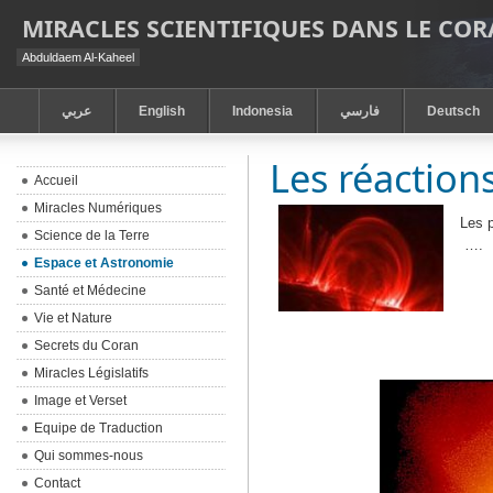
MIRACLES SCIENTIFIQUES DANS LE CO
Abduldaem Al-Kaheel
عربي
English
Indonesia
فارسي
Deutsch
Les réactions
Accueil
Miracles Numériques
Les p
Science de la Terre
….
Espace et Astronomie
Santé et Médecine
Vie et Nature
Secrets du Coran
Miracles Législatifs
Image et Verset
Equipe de Traduction
Qui sommes-nous
Contact