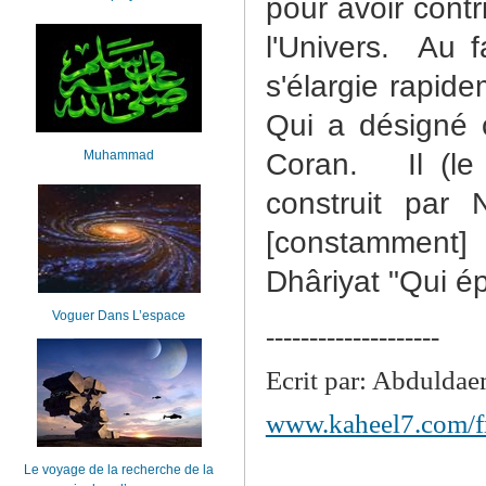
pour avoir cont
l'Univers.
Au f
s'élargie rapide
Qui a désigné 
Muhammad
Coran.
Il (l
construit par 
[constamment] 
Dhâriyat "Qui épa
Voguer Dans L’espace
--------------------
Ecrit par: Abdulda
www.kaheel7.com/f
Le voyage de la recherche de la