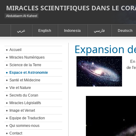
MIRACLES SCIENTIFIQUES DANS LE CO
Abduldaem Al-Kaheel
عربي
English
Indonesia
فارسي
Deutsch
Expansion de
Accueil
Miracles Numériques
En 
Science de la Terre
de l'
Espace et Astronomie
Santé et Médecine
Vie et Nature
Secrets du Coran
Miracles Législatifs
Image et Verset
Equipe de Traduction
Qui sommes-nous
Contact