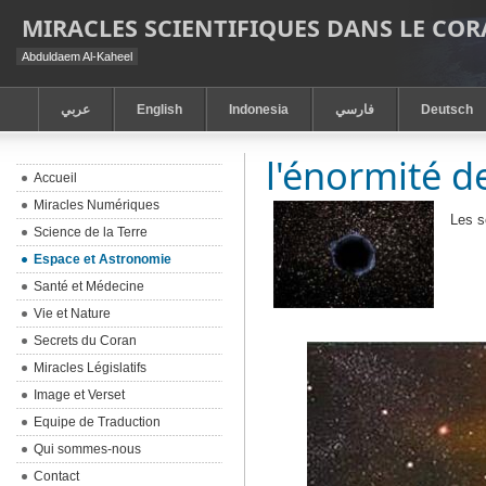
MIRACLES SCIENTIFIQUES DANS LE CO
Abduldaem Al-Kaheel
عربي
English
Indonesia
فارسي
Deutsch
l'énormité de
Accueil
Miracles Numériques
Les s
Science de la Terre
Espace et Astronomie
Santé et Médecine
Vie et Nature
Secrets du Coran
Miracles Législatifs
Image et Verset
Equipe de Traduction
Qui sommes-nous
Contact