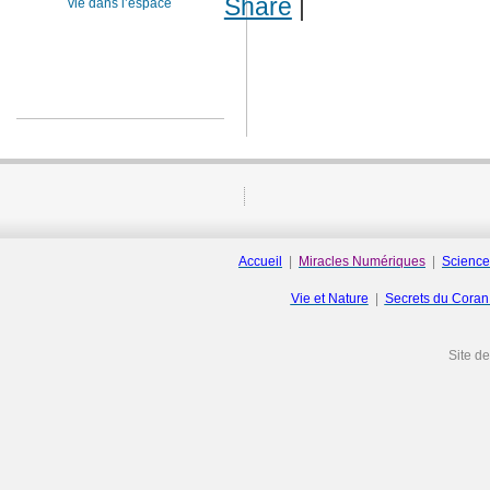
Share
|
vie dans l’espace
Accueil
|
Miracles Numériques
|
Science
Vie et Nature
|
Secrets du Cora
Site d