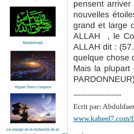
pensent arriver
nouvelles étoile
grand et large 
ALLAH
, le Co
Muhammad
ALLAH dit : (57.
quelque chose d
Mais la plupar
PARDONNEUR) :
Voguer Dans L’espace
--------------------
Ecrit par: Abdulda
www.kaheel7.com/f
Le voyage de la recherche de la