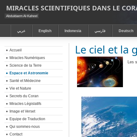
MIRACLES SCIENTIFIQUES DANS LE CO
Abduldaem Al-Kaheel
عربي
English
Indonesia
فارسي
Deutsch
Le ciel et la 
Accueil
Miracles Numériques
Les s
Science de la Terre
Espace et Astronomie
Santé et Médecine
Vie et Nature
Secrets du Coran
Miracles Législatifs
Image et Verset
Equipe de Traduction
Qui sommes-nous
Contact