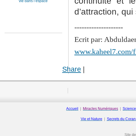
continuité et 
vie dans l’espace
d’attraction, qu
--------------------
Ecrit par: Abdulda
www.kaheel7.com/f
Share
|
Accueil
|
Miracles Numériques
|
Science
Vie et Nature
|
Secrets du Cora
Site d