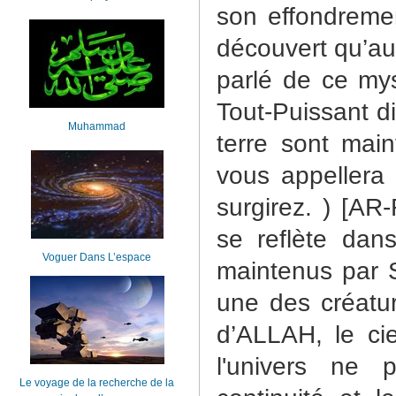
son effondremen
découvert qu’au
parlé de ce mys
Tout-Puissant di
Muhammad
terre sont main
vous appellera 
surgirez. ) [A
se reflète dans
Voguer Dans L’espace
maintenus par S
une des créatu
d’ALLAH, le cie
l'univers ne 
Le voyage de la recherche de la