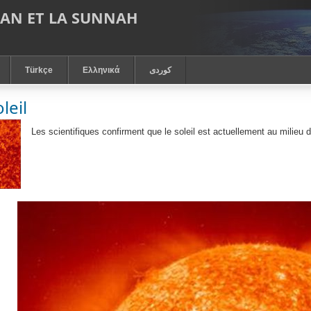
RAN ET LA SUNNAH
Türkçe
Ελληνικά
كوردى
leil
Les scientifiques confirment que le soleil est actuellement au milieu