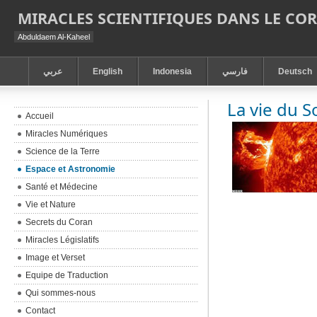
MIRACLES SCIENTIFIQUES DANS LE CO
Abduldaem Al-Kaheel
عربي
English
Indonesia
فارسي
Deutsch
La vie du So
Accueil
Miracles Numériques
Science de la Terre
Espace et Astronomie
Santé et Médecine
Vie et Nature
Secrets du Coran
Miracles Législatifs
Image et Verset
Equipe de Traduction
Qui sommes-nous
Contact