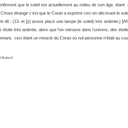
onfirment que le soleil est actuellement au milieu de son âge, étant
! Chose étrange c’est que le Coran a exprimé ceci en décrivant le so
nt dit : (13. et [y] avons placé une lampe (le soleil) très ardente,
e étoile très ardente, alors que l'on retrouve dans l’univers, des étoi
onnant,
ceci étant un miracle du Coran où nul-personne n'était au co
l-Kaheel