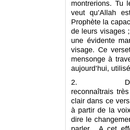
montrerions. Tu le
veut qu’Allah es
Prophète la capaci
de leurs visages ;
une évidente man
visage. Ce verset
mensonge à traver
aujourd’hui, utilis
2.
D
reconnaîtrais très
clair dans ce ver
à partir de la voix
dire le changeme
parler. A cet ef