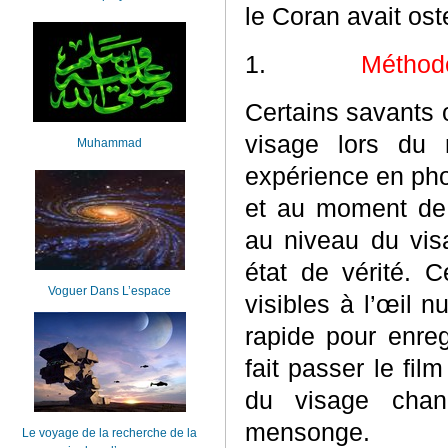
le Coran avait os
1.
Méthode
Certains savants 
visage lors du 
Muhammad
expérience en pho
et au moment de m
au niveau du vis
état de vérité. C
Voguer Dans L’espace
visibles à l’œil n
rapide pour enreg
fait passer le fil
du visage chan
mensonge.
Le voyage de la recherche de la