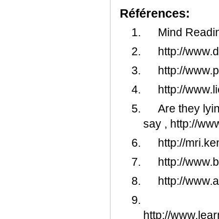
Références:
1.
Mind Readin
2.
http://www.
3.
http://www.p
4.
http://www.l
5.
Are they lyi
say , http://w
6.
http://mri.k
7.
http://www.b
8.
http://www.
9.
http://www.lea