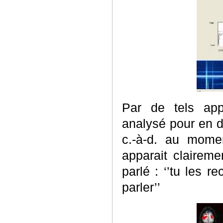
Par de tels appa
analysé pour en dé
c.-à-d. au momen
apparait clairem
parlé : ‘’tu les r
parler’’