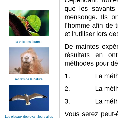
Cependant, toute
que les savants
mensonge. Ils on
l’homme afin de t
et l’utiliser lors 
la voix des fourmis
De maintes expéri
résultats en on
méthodes pour dé
1.
La méth
secrets de la nature
2.
La méth
3.
La mét
Vous serez peut-ê
Les oiseaux déployant leurs ailes