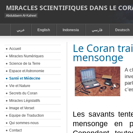
MIRACLES SCIENTIFIQUES DANS LE CO
Abduldaem Al-Kaheel
عربي
English
Indonesia
فارسي
Deutsch
Le Coran tra
Accueil
mensonge
Miracles Numériques
Science de la Terre
A c
Espace et Astronomie
inv
Santé et Médecine
par
Vie et Nature
c’e
Secrets du Coran
Miracles Législatifs
Image et Verset
Les savants tente
Equipe de Traduction
mensonge en pa
Qui sommes-nous
Contact