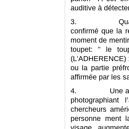
auditive à détecte
3.
Qua
confirmé que la r
moment de mentir.
toupet: " le to
(L'ADHERENCE) : 1
ou la partie préf
affirmée par les s
4.
Une a
photographiant 
chercheurs améri
personne ment l
visage augment