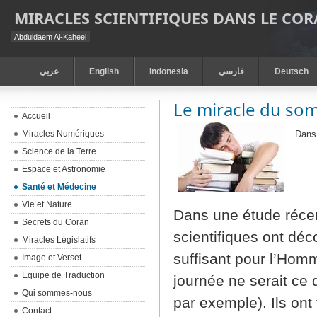
MIRACLES SCIENTIFIQUES DANS LE CO
Abduldaem Al-Kaheel
عربي
English
Indonesia
فارسي
Deutsch
Le miracle du so
Accueil
Miracles Numériques
Dans 
…….
Science de la Terre
Espace et Astronomie
Santé et Médecine
Vie et Nature
Dans une étude récen
Secrets du Coran
scientifiques ont déc
Miracles Législatifs
suffisant pour l’Homm
Image et Verset
Equipe de Traduction
journée ne serait ce
Qui sommes-nous
par exemple). Ils ont
Contact