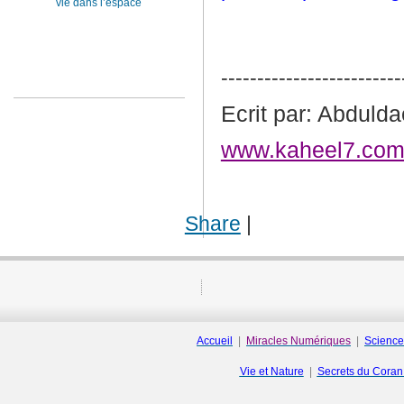
vie dans l’espace
-------------------------
Ecrit par: Abduld
www.kaheel7.com/
Share
|
Accueil
|
Miracles Numériques
|
Science
Vie et Nature
|
Secrets du Cora