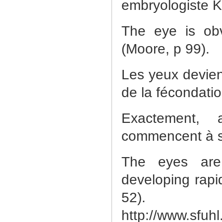
embryologiste K
The eye is obvi
(Moore, p 99).
Les yeux devienn
de la fécondati
Exactement, a
commencent à s
The eyes are 
developing rapi
52).
http://www.sfuh