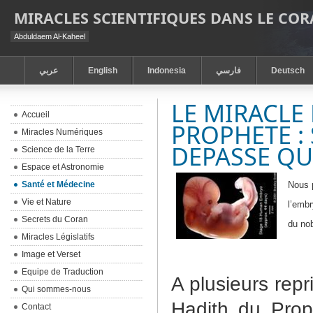
MIRACLES SCIENTIFIQUES DANS LE CO
Abduldaem Al-Kaheel
عربي
English
Indonesia
فارسي
Deutsch
LE MIRACLE
Accueil
PROPHETE :
Miracles Numériques
DEPASSE QU
Science de la Terre
Espace et Astronomie
Santé et Médecine
Nous 
Vie et Nature
l’embr
Secrets du Coran
du nob
Miracles Législatifs
Image et Verset
Equipe de Traduction
A plusieurs rep
Qui sommes-nous
Hadith du Prop
Contact