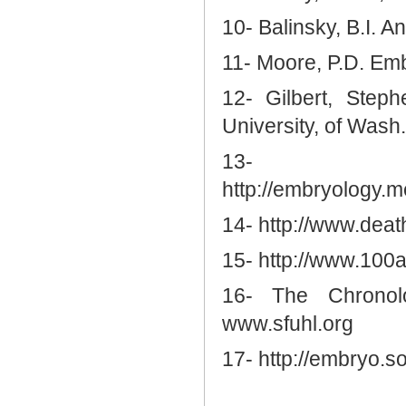
10- Balinsky, B.I. A
11- Moore, P.D. Em
12- Gilbert, Step
University, of Wash
13-
http://embryology
14- http://www.dea
15- http://www.100a
16- The Chronol
www.sfuhl.org
17- http://embryo.