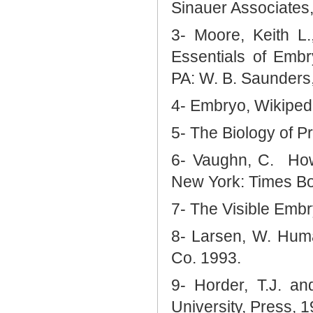
Sinauer Associates,
3- Moore, Keith L
Essentials of Embr
PA: W. B. Saunders,
4- Embryo, Wikiped
5- The Biology of 
6- Vaughn, C.
How
New York: Times Bo
7- The Visible Embr
8- Larsen, W. Hum
Co. 1993.
9- Horder, T.J. a
University, Press, 1