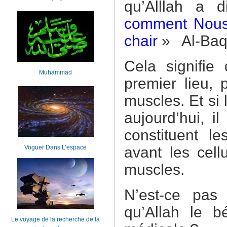
qu’Alllah a d
comment Nous 
chair
» Al-Baqa
Cela signifie
Muhammad
premier lieu, 
muscles. Et si 
aujourd’hui, i
constituent l
Voguer Dans L’espace
avant les cell
muscles.
N’est-ce pas
qu’Allah le b
Le voyage de la recherche de la