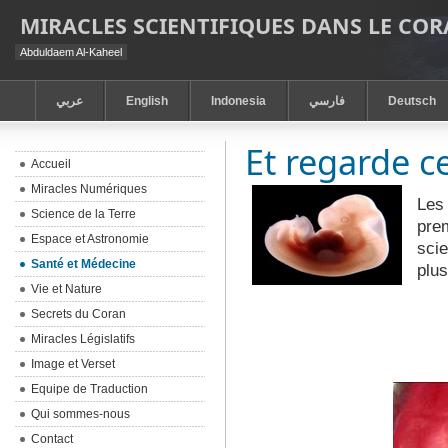
MIRACLES SCIENTIFIQUES DANS LE CO
Abduldaem Al-Kaheel
عربي
English
Indonesia
فارسي
Deutsch
Et regarde c
Accueil
Miracles Numériques
Les
Science de la Terre
prem
Espace et Astronomie
scie
Santé et Médecine
plu
Vie et Nature
Secrets du Coran
Miracles Législatifs
Image et Verset
Equipe de Traduction
Qui sommes-nous
Contact