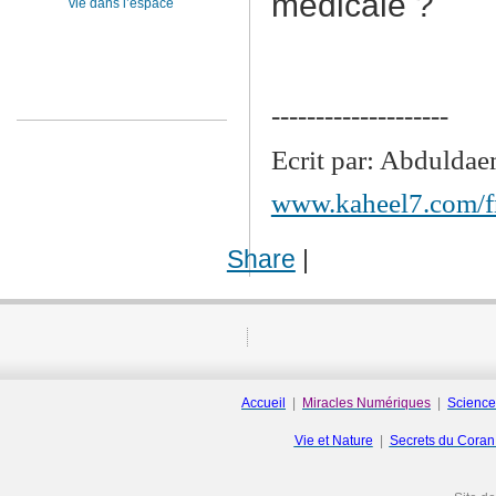
médicale ?
vie dans l’espace
--------------------
Ecrit par: Abdulda
www.kaheel7.com/f
Share
|
Accueil
|
Miracles Numériques
|
Science
Vie et Nature
|
Secrets du Cora