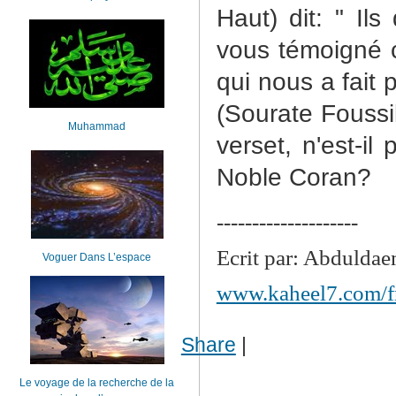
Haut) dit: " Il
vous témoigné c
qui nous a fait p
(Sourate Foussil
Muhammad
verset, n'est-i
Noble Coran?
--------------------
Ecrit par: Abdulda
Voguer Dans L’espace
www.kaheel7.com/f
Share
|
Le voyage de la recherche de la