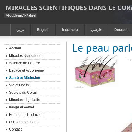
MIRACLES SCIENTIFIQUES DANS LE CO
Abduldaem Al-Kaheel
عربي
English
Indonesia
فارسي
Deutsch
Le peau parl
Accueil
Miracles Numériques
Les
Science de la Terre
Espace et Astronomie
Santé et Médecine
Vie et Nature
Secrets du Coran
Miracles Législatifs
Image et Verset
Equipe de Traduction
Qui sommes-nous
Contact