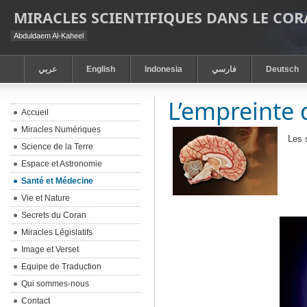
MIRACLES SCIENTIFIQUES DANS LE CO
Abduldaem Al-Kaheel
عربي
English
Indonesia
فارسي
Deutsch
L’empreinte 
Accueil
Miracles Numériques
Les 
Science de la Terre
Espace et Astronomie
Santé et Médecine
Vie et Nature
Secrets du Coran
Miracles Législatifs
Image et Verset
Equipe de Traduction
Qui sommes-nous
Contact