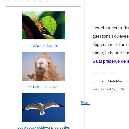
Les chercheurs dise
questions soulevées
dépression et l’anx
la voix des fourmis
santé, et le meille
Ṣalāt préserve de l
--------------------
Ecrit par: Abduldaem A
secrets de la nature
www.kaheel7.com/fr
Share
|
Les oiseaux déployant leurs ailes