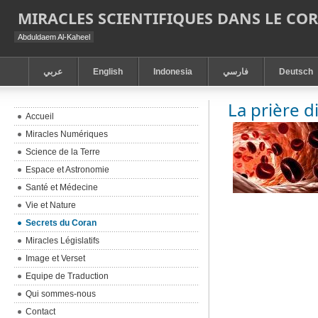
MIRACLES SCIENTIFIQUES DANS LE CO
Abduldaem Al-Kaheel
عربي
English
Indonesia
فارسي
Deutsch
La prière d
Accueil
Miracles Numériques
Science de la Terre
Espace et Astronomie
Santé et Médecine
Vie et Nature
Secrets du Coran
Miracles Législatifs
Image et Verset
Equipe de Traduction
Qui sommes-nous
Contact