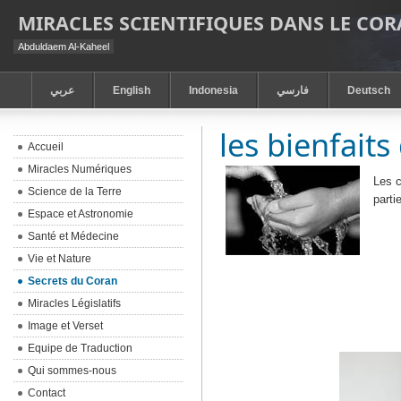
MIRACLES SCIENTIFIQUES DANS LE CO
Abduldaem Al-Kaheel
عربي
English
Indonesia
فارسي
Deutsch
les bienfaits
Accueil
Miracles Numériques
Les c
Science de la Terre
part
Espace et Astronomie
Santé et Médecine
Vie et Nature
Secrets du Coran
Miracles Législatifs
Image et Verset
Equipe de Traduction
Qui sommes-nous
Contact