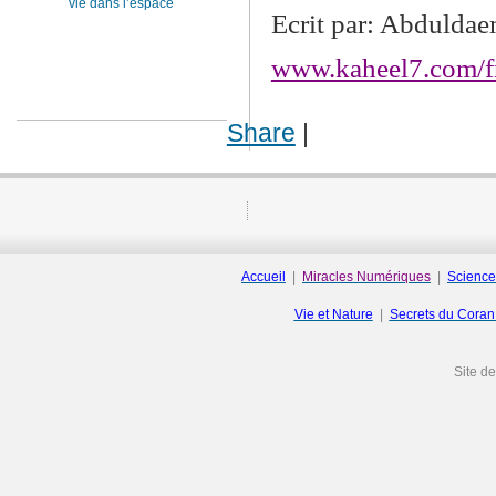
vie dans l’espace
Ecrit par: Abdulda
www.kaheel7.com/f
Share
|
Accueil
|
Miracles Numériques
|
Science
Vie et Nature
|
Secrets du Cora
Site d