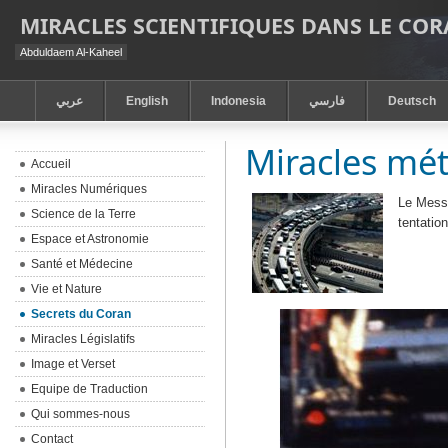
MIRACLES SCIENTIFIQUES DANS LE CO
Abduldaem Al-Kaheel
عربي
English
Indonesia
فارسي
Deutsch
Miracles mé
Accueil
Miracles Numériques
Le Messa
Science de la Terre
tentatio
Espace et Astronomie
Santé et Médecine
Vie et Nature
Secrets du Coran
Miracles Législatifs
Image et Verset
Equipe de Traduction
Qui sommes-nous
Contact