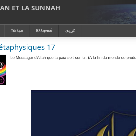
RAN ET LA SUNNAH
Türkçe
Ελληνικά
كوردى
étaphysiques 17
Le Messager d'Allah que la paix soit sur lui: (A la fin du monde se produi