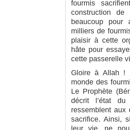
fourmis sacrifi
construction de 
beaucoup pour a
milliers de fourm
plaisir à cette o
hâte pour essayer
cette passerelle v
Gloire à Allah ! 
monde des fourmis
Le Prophète (Béné
décrit l’état d
ressemblent aux c
sacrifice. Ainsi, 
leur vie, ne nou