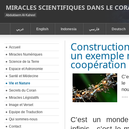
MIRACLES SCIENTIFIQUES DANS LE CO
Abduldaem Al-Kaheel
عربي
English
Indonesia
فارسي
Deutsch
Construction
Accueil
un exemple m
Miracles Numériques
coopération
Science de la Terre
Espace et Astronomie
C’e
Santé et Médecine
le
Vie et Nature
nou
Secrets du Coran
….
Miracles Législatifs
Image et Verset
Equipe de Traduction
C’est un monde 
Qui sommes-nous
Contact
infinis…c’est le