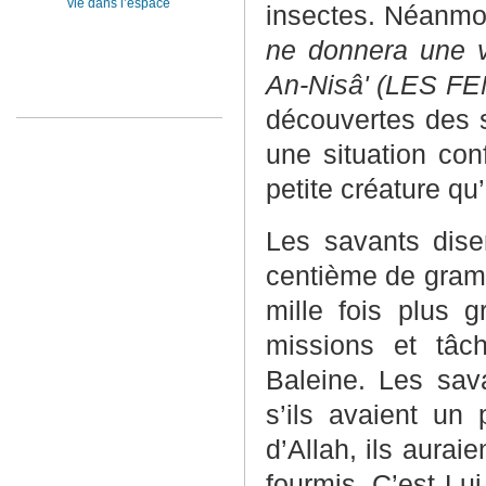
vie dans l’espace
insectes. Néanmoin
ne donnera une v
An-Nisâ' (LES FE
découvertes des s
une situation co
petite créature qu’
Les savants dise
centième de gram
mille fois plus 
missions et tâc
Baleine. Les
sava
s’ils avaient un 
d’Allah, ils aurai
fourmis, C’est Lui