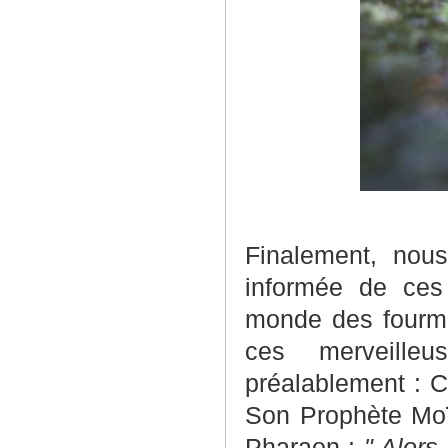
Finalement, nou
informée de ces
monde des fourmis
ces merveille
préalablement : C’
Son Prophète Moïs
Pharaon :
" Alors