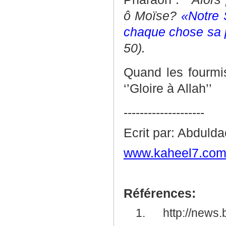
ô Moïse?
«Notre 
chaque chose sa p
50).
Quand les fourm
‘’Gloire à Allah’’
--------------------
Ecrit par: Abduld
www.kaheel7.com/
Références:
1.
http://news.