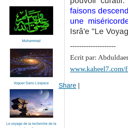
pouvoir curatif.
faisons descend
une miséricord
Isrâ'e "Le Voyag
Muhammad
--------------------
Ecrit par: Abdulda
www.kaheel7.com/f
Voguer Dans L’espace
Share
|
Le voyage de la recherche de la