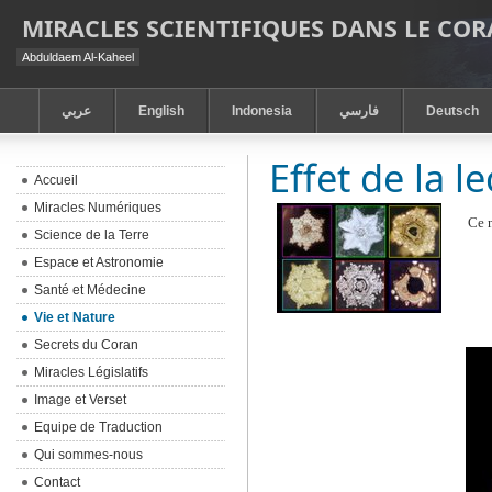
MIRACLES SCIENTIFIQUES DANS LE CO
Abduldaem Al-Kaheel
عربي
English
Indonesia
فارسي
Deutsch
Effet de la l
Accueil
Miracles Numériques
Ce n
Science de la Terre
Espace et Astronomie
Santé et Médecine
Vie et Nature
Secrets du Coran
Miracles Législatifs
Image et Verset
Equipe de Traduction
Qui sommes-nous
Contact