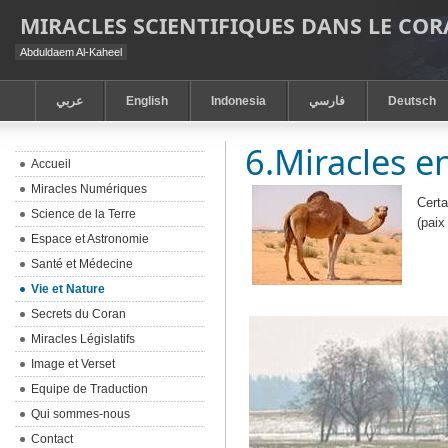
MIRACLES SCIENTIFIQUES DANS LE CO
Abduldaem Al-Kaheel
عربي
English
Indonesia
فارسي
Deutsch
6.Miracles e
Accueil
Miracles Numériques
Certa
Science de la Terre
(paix
Espace et Astronomie
Santé et Médecine
Vie et Nature
Secrets du Coran
Miracles Législatifs
Image et Verset
Equipe de Traduction
Qui sommes-nous
Contact