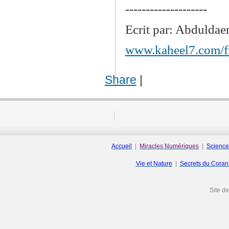
--------------------
Ecrit par: Abdulda
www.kaheel7.com/f
Share
|
Accueil
|
Miracles Numériques
|
Science
Vie et Nature
|
Secrets du Cora
Site d