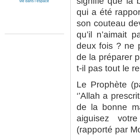
signifie que la
vie dans l’espace
qui a été rappor
son couteau dev
qu’il n’aimait p
deux fois ? ne 
de la préparer p
t-il pas tout le 
Le Prophète (pa
‘’Allah a prescr
de la bonne ma
aiguisez votr
(rapporté par M