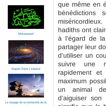
que même en égo
bénédictions 
miséricordieux. 
hadiths ont clai
Muhammad
à l’égard de l
partager leur dou
d’utiliser un c
suivre une m
Voguer Dans L’espace
rapidement et 
maximum possible
un animal de
d’aiguiser son
Le voyage de la recherche de la