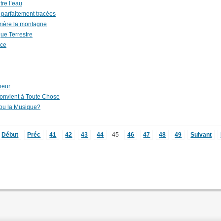
tre l’eau
s parfaitement tracées
rrière la montagne
e Terrestre
ace
heur
nvient à Toute Chose
 ou la Musique?
Début
Préc
41
42
43
44
45
46
47
48
49
Suivant