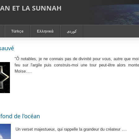
RAN ET LA SUNNAH
Türkçe
Ελληνικά
كوردى
sauvé
"Ô notables, je ne connais pas de divinité pour vous, autre que mo
feu sur l'argile puis construis-moi une tour peut-être alors monte
Moïse
…..
fond de l’océan
Un verset majestueux, qui rappelle la grandeur du créateur
….