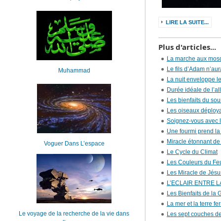
LIRE LA SUITE...
Plus d'articles...
La marche aux mosq
Le fils d’Adam n’aur
Muhammad
La nuit enveloppe l
Durée idéale de l’al
Les bienfaits du sou
Les oiseaux déploya
Soignez-vous avec 
Une fourmi prend la
Miracle étonnant de
Voguer Dans L’espace
Le Cycle du Climat
Les Couleurs du Fe
Les Miracle de Jésu
L’ECLAIR ENTRE 
Les Bienfaits de la G
La mer et la terre f
Le voyage de la recherche de la vie dans
Les sept couches de 