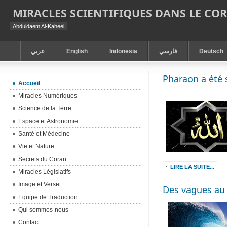
MIRACLES SCIENTIFIQUES DANS LE CO
Abduldaem Al-Kaheel
عربي
English
Indonesia
فارسي
Deutsch
Pharaon a été 
Accueil
Miracles Numériques
Science de la Terre
Espace et Astronomie
Santé et Médecine
Vie et Nature
Secrets du Coran
LIRE LA SUITE...
Miracles Législatifs
Image et Verset
Des vagues au 
Equipe de Traduction
Qui sommes-nous
Contact