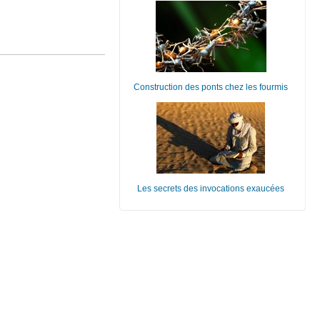
Construction des ponts chez les fourmis
Les secrets des invocations exaucées