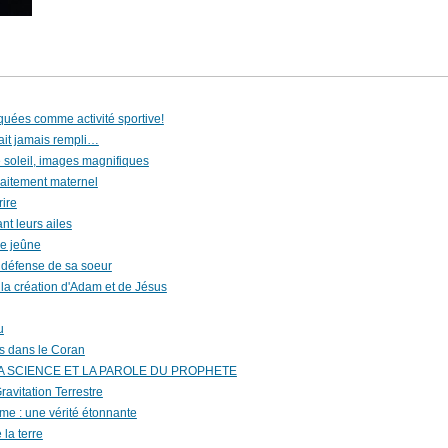
uées comme activité sportive!
ait jamais rempli…
e soleil, images magnifiques
laitement maternel
rire
nt leurs ailes
le jeûne
 défense de sa soeur
 la création d'Adam et de Jésus
u
s dans le Coran
LA SCIENCE ET LA PAROLE DU PROPHETE
ravitation Terrestre
erme : une vérité étonnante
la terre