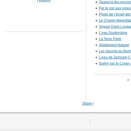
l’espace
Quand le feu rencon
Par le ciel aux voie
Photo de l’éclair de
Le Champ Magnétiqu
Voguer Dans L’esp
L’eau Souterraine
La Terre Parle
Allaitement Naturel
Les Secrets du Bon
L’eau de Zamzam Co
Guérir par le Coran
«
Share
|