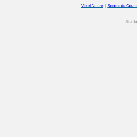
Vie et Nature
|
Secrets du Cora
Site d