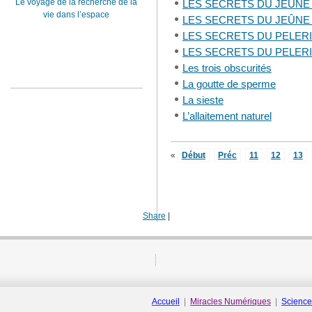
Le voyage de la recherche de la
LES SECRETS DU JEÛNE 
vie dans l’espace
LES SECRETS DU JEÛNE 
LES SECRETS DU PELERI
LES SECRETS DU PELERI
Les trois obscurités
La goutte de sperme
La sieste
L’allaitement naturel
«
Début
Préc
11
12
13
Share
|
Accueil
|
Miracles Numériques
|
Science