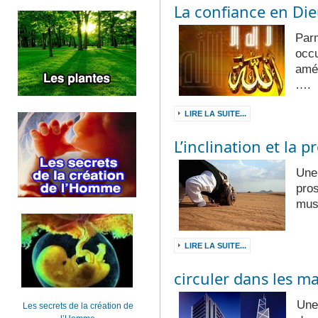
La confiance en Di
Parm
occu
amér
….
LIRE LA SUITE...
L’inclination et la 
Une 
pros
mus
LIRE LA SUITE...
circuler dans les m
Une
Les secrets de la création de