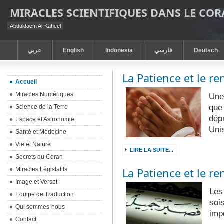
MIRACLES SCIENTIFIQUES DANS LE CO
Abduldaem Al-Kaheel
عربي
English
Indonesia
فارسي
Deutsch
La Patience et le r
Accueil
Miracles Numériques
Une
que
Science de la Terre
dép
Espace et Astronomie
Uni
Santé et Médecine
Vie et Nature
LIRE LA SUITE...
Secrets du Coran
Miracles Législatifs
La Patience et le r
Image et Verset
Les 
Equipe de Traduction
soi
Qui sommes-nous
imp
Contact