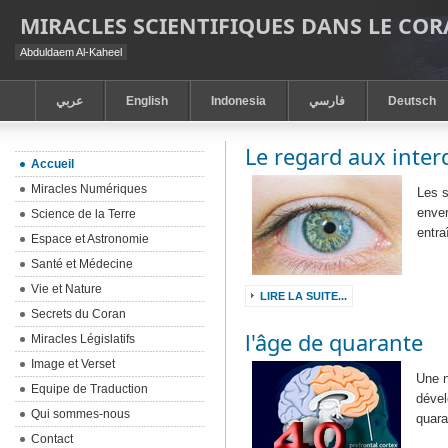
MIRACLES SCIENTIFIQUES DANS LE CO
Abduldaem Al-Kaheel
عربي
English
Indonesia
فارسي
Deutsch
Le regard aux inter
Accueil
Miracles Numériques
Les s
enver
Science de la Terre
entra
Espace et Astronomie
Santé et Médecine
Vie et Nature
LIRE LA SUITE...
Secrets du Coran
l'âge de quarante
Miracles Législatifs
Image et Verset
Une n
Equipe de Traduction
dével
Qui sommes-nous
quar
Contact