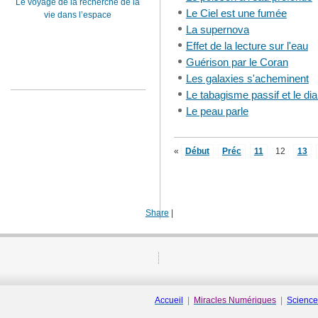
Le voyage de la recherche de la
Le Ciel est une fumée
vie dans l’espace
La supernova
Effet de la lecture sur l'eau
Guérison par le Coran
Les galaxies s'acheminent
Le tabagisme passif et le di
Le peau parle
«
Début
Préc
11
12
13
Share
|
Accueil
|
Miracles Numériques
|
Science