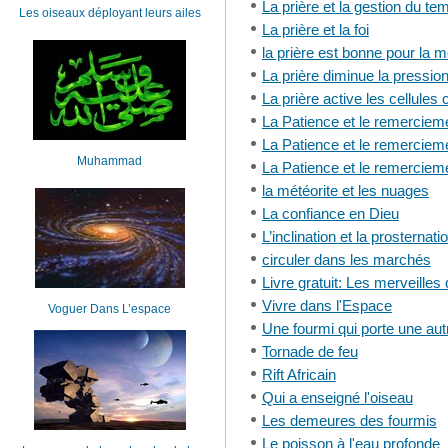
La prière et la gestion du te
Les oiseaux déployant leurs ailes
La prière et la foi
la prière est bonne pour la 
La prière diminue la pression 
La prière active les cellules
La Patience et le remerciem
La Patience et le remerciem
Muhammad
La Patience et le remerciem
la météorite et les nuages
La confiance en Dieu
L’inclination et la prosternati
circuler dans les marchés
Livre gratuit: Les merveilles
Vivre dans l'Espace
Voguer Dans L’espace
Une fourmi qui porte une aut
Tornade de feu
Rift Africain
Qui a enseigné l'oiseau
Les demeures des fourmis
Le poisson à l'eau profonde