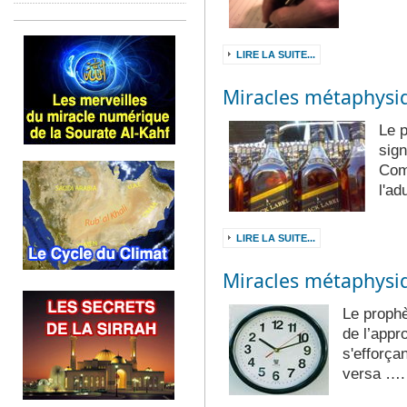
LIRE LA SUITE...
Miracles métaphysi
Le p
sign
Com
l'ad
LIRE LA SUITE...
Miracles métaphysi
Le prophè
de l’app
s'efforça
versa ….