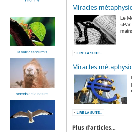
l’Homme
Miracles métaphysi
Le Me
«Par 
main
la voix des fourmis
LIRE LA SUITE...
Miracles métaphysi
secrets de la nature
LIRE LA SUITE...
Plus d'articles...