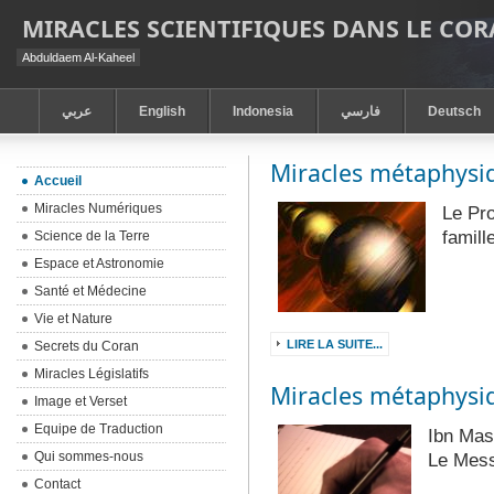
MIRACLES SCIENTIFIQUES DANS LE CO
Abduldaem Al-Kaheel
عربي
English
Indonesia
فارسي
Deutsch
Miracles métaphysi
Accueil
Miracles Numériques
Le Pro
famill
Science de la Terre
Espace et Astronomie
Santé et Médecine
Vie et Nature
LIRE LA SUITE...
Secrets du Coran
Miracles Législatifs
Miracles métaphysi
Image et Verset
Equipe de Traduction
Ibn Mass
Qui sommes-nous
Le Mess
Contact